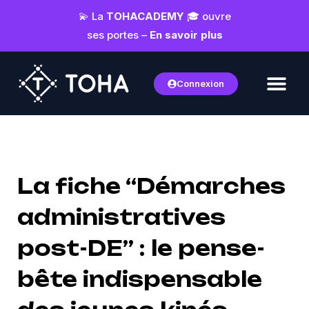
💫 La
TOHACADEMY
🎓 ouvre
ses portes –
En savoir plus
Connexion
La fiche “Démarches
administratives
post-DE” : le pense-
bête indispensable