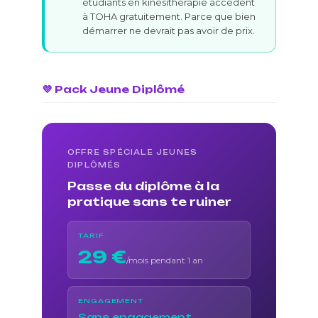
étudiants en kinésithérapie accèdent
à TOHA gratuitement. Parce que bien
démarrer ne devrait pas avoir de prix.
💜 Pack Jeune Diplômé
OFFRE SPÉCIALE JEUNES
DIPLÔMÉS
Passe du diplôme à la
pratique sans te ruiner
TARIF
29 €
/mois pendant 1 an
ENGAGEMENT
Sans engagement