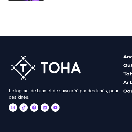
Acc
Out
To
Art
Le logiciel de bilan et de suivi créé par des kinés, pour
Co
des kinés.