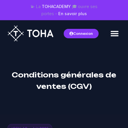
💫 La
TOHACADEMY
🎓 ouvre ses
portes –
En savoir plus
Connexion
Conditions générales de
ventes (CGV)