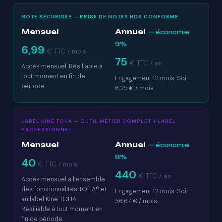
NOTE SÉCURISÉE — PRISE DE NOTES HDS CONFORME
Mensuel
Annuel
— économie
9%
6,99
€ TTC / mois
75
€ TTC / an
Accès mensuel. Résiliable à
tout moment en fin de
Engagement 12 mois. Soit
période.
6,25 € / mois.
LABEL KINÉ TOHA — OUTIL MÉTIER COMPLET + LABEL
PROFESSIONNEL
Mensuel
Annuel
— économie
8%
40
€ TTC / mois
440
€ TTC / an
Accès mensuel à l’ensemble
des fonctionnalités TOHA® et
Engagement 12 mois. Soit
au label Kiné TOHA.
36,67 € / mois.
Résiliable à tout moment en
fin de période.