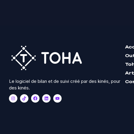
Acc
Out
To
Art
Le logiciel de bilan et de suivi créé par des kinés, pour
Co
des kinés.