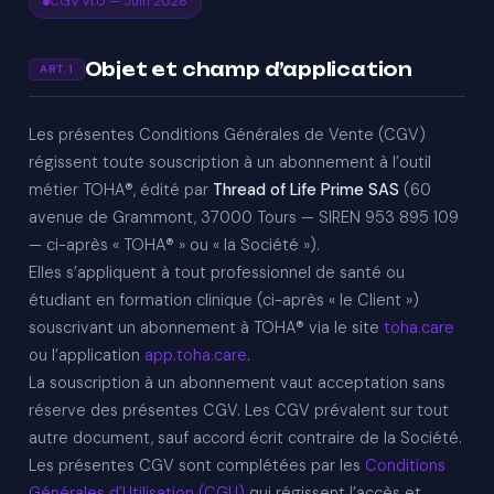
CGV v1.0 — Juin 2026
Objet et champ d’application
ART. 1
Les présentes Conditions Générales de Vente (CGV)
régissent toute souscription à un abonnement à l’outil
métier TOHA®, édité par
Thread of Life Prime SAS
(60
avenue de Grammont, 37000 Tours — SIREN 953 895 109
— ci-après « TOHA® » ou « la Société »).
Elles s’appliquent à tout professionnel de santé ou
étudiant en formation clinique (ci-après « le Client »)
souscrivant un abonnement à TOHA® via le site
toha.care
ou l’application
app.toha.care
.
La souscription à un abonnement vaut acceptation sans
réserve des présentes CGV. Les CGV prévalent sur tout
autre document, sauf accord écrit contraire de la Société.
Les présentes CGV sont complétées par les
Conditions
Générales d’Utilisation (CGU)
qui régissent l’accès et