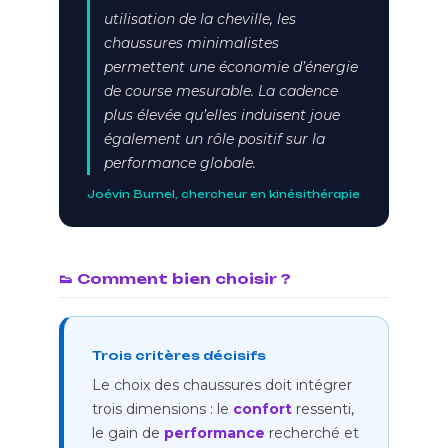
utilisation de la cheville, les
chaussures minimalistes
permettent une économie d’énergie
de course mesurable. La cadence
plus élevée qu’elles induisent joue
également un rôle positif sur la
performance globale.
Joévin Burnel, chercheur en kinésithérapie
👟 Comment bien choisir ?
Trois critères décisifs
Le choix des chaussures doit intégrer
trois dimensions : le
confort
ressenti,
le gain de
performance
recherché et