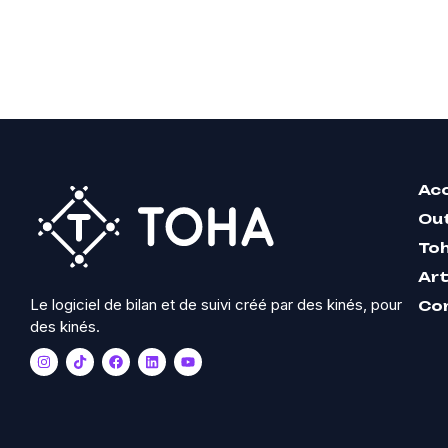
Acc
Out
To
Art
Le logiciel de bilan et de suivi créé par des kinés, pour
Co
des kinés.