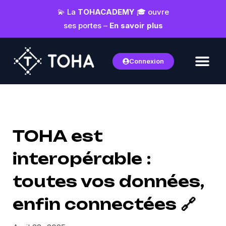
💫 La
TOHACADEMY
🎓 ouvre
ses portes –
En savoir plus
Connexion
TOHA est
interopérable :
toutes vos données,
enfin connectées 🔗