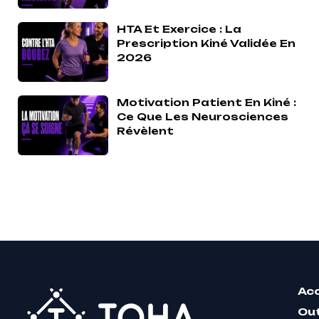
HTA Et Exercice : La
Prescription Kiné Validée En
2026
Motivation Patient En Kiné :
Ce Que Les Neurosciences
Révèlent
Acc
Out