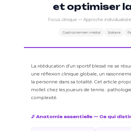
et optimiser l
Focus clinique — Approche individualisé
Gastrocnémien médial
Soléaire
R
La rééducation d’un sportif blessé ne se résu
une réflexion clinique globale, un raisonne
la personne dans sa totalité. Cet article prop
mollet chez les joueurs de tennis : patholog
complexité.
🦵 Anatomie essentielle — Ce qui disti