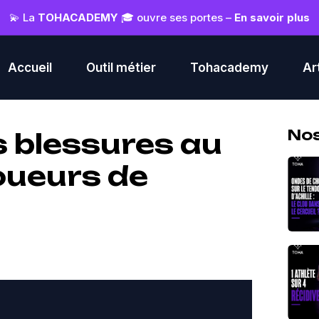
💫 La
TOHACADEMY
🎓 ouvre ses portes –
En savoir plus
Accueil
Outil métier
Tohacademy
Ar
Nos
 blessures au
joueurs de