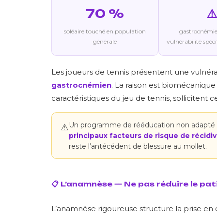
70 %
⚠️
soléaire touché en population
gastrocnémie
générale
vulnérabilité spéci
Les joueurs de tennis présentent une vulnérab
gastrocnémien
. La raison est biomécanique 
caractéristiques du jeu de tennis, sollicitent
Un programme de rééducation non adapté au
⚠️
principaux facteurs de risque de récidi
reste l’antécédent de blessure au mollet.
📋 L’anamnèse — Ne pas réduire le pat
L’anamnèse rigoureuse structure la prise en c