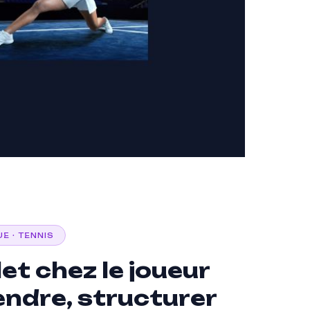
UE · TENNIS
et chez le joueur
endre, structurer