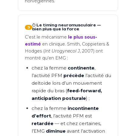
norvégiennes.
⏱️ Le timing neuromusculaire —
3
bien plus que la force
C’est le mécanisme
le plus sous-
estimé
en clinique. Smith, Coppieters &
Hodges (
Int Urogynecol J
, 2007) ont
montré qu’en EMG :
chez la femme
continente
,
l’activité PFM
précède
l’activité du
deltoïde lors d’un mouvement
rapide du bras (
feed-forward,
anticipation posturale
) ;
chez la femme
incontinente
d’effort
, l’activité PFM est
retardée
— et chez certaines,
l’EMG
diminue
avant l’activation