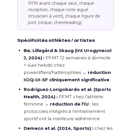
PFM avant chaque saut, chaque
réception, chaque note aiguë
(musicien à vent), chaque figure de
port (cirque, cheerleading).
Spécificités athlètes / artistes
Bø, Lillegård & Skaug (Int Urogynecol
J, 2024) :
PFMT 12 semaines à domicile
+ suivi hebdo chez
powerlifters/haltérophiles →
réduction
ICIQ-UI-SF cliniquement significative
.
Rodríguez-Longobardo et al. (Sports
Health, 2024) :
PFMT chez l’athlète
féminine →
réduction de l’IU
; les
protocoles intégrés à l’entraînement
sportif ont la meilleure adhérence.
Demeco et al. (2024, Sports) :
chez les