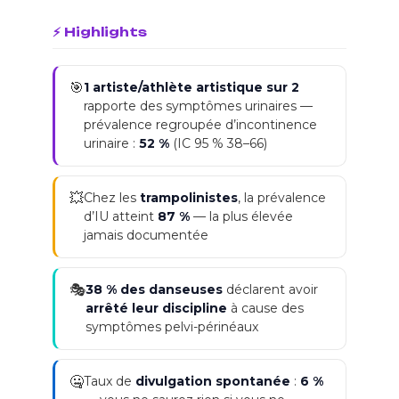
⚡ Highlights
🎯
1 artiste/athlète artistique sur 2
rapporte des symptômes urinaires —
prévalence regroupée d’incontinence
urinaire :
52 %
(IC 95 % 38–66)
💥
Chez les
trampolinistes
, la prévalence
d’IU atteint
87 %
— la plus élevée
jamais documentée
🎭
38 % des danseuses
déclarent avoir
arrêté leur discipline
à cause des
symptômes pelvi-périnéaux
🤐
Taux de
divulgation spontanée
:
6 %