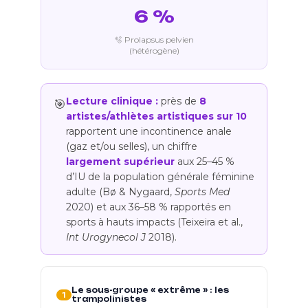
6 %
🫧 Prolapsus pelvien
(hétérogène)
Lecture clinique :
près de
8
🎯
artistes/athlètes artistiques sur 10
rapportent une incontinence anale
(gaz et/ou selles), un chiffre
largement supérieur
aux 25–45 %
d’IU de la population générale féminine
adulte (Bø & Nygaard,
Sports Med
2020) et aux 36–58 % rapportés en
sports à hauts impacts (Teixeira et al.,
Int Urogynecol J
2018).
Le sous-groupe « extrême » : les
1
trampolinistes