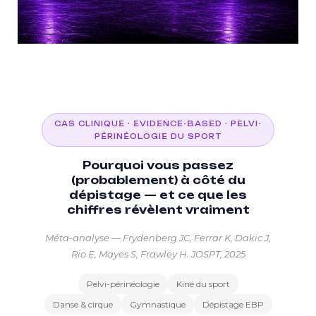
CAS CLINIQUE · EVIDENCE-BASED · PELVI-
PÉRINÉOLOGIE DU SPORT
Pourquoi vous passez
(probablement) à côté du
dépistage — et ce que les
chiffres révèlent vraiment
Méta-analyse — Frydenberg JC, Ferrar K, Dakic J,
Rio E, Mayes S, Frawley H.
JOSPT
, 2025
Pelvi-périnéologie
Kiné du sport
Danse & cirque
Gymnastique
Dépistage EBP