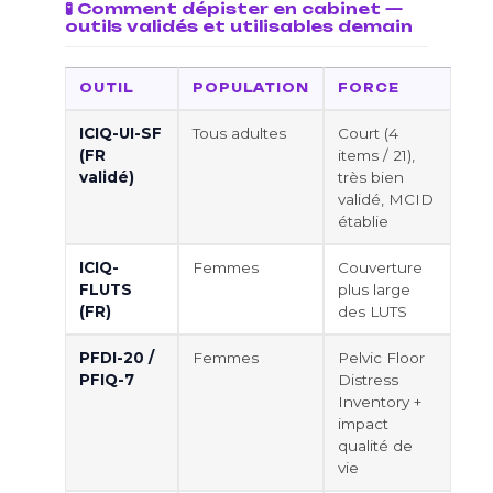
🧪 Comment dépister en cabinet —
outils validés et utilisables demain
OUTIL
POPULATION
FORCE
ICIQ-UI-SF
Tous adultes
Court (4
(FR
items / 21),
validé)
très bien
validé, MCID
établie
ICIQ-
Femmes
Couverture
FLUTS
plus large
(FR)
des LUTS
PFDI-20 /
Femmes
Pelvic Floor
PFIQ-7
Distress
Inventory +
impact
qualité de
vie