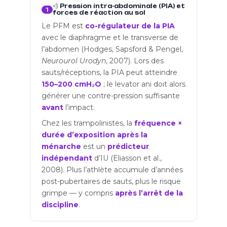
💨 Pression intra-abdominale (PIA) et
1
forces de réaction au sol
Le PFM est
co-régulateur de la PIA
avec le diaphragme et le transverse de
l’abdomen (Hodges, Sapsford & Pengel,
Neurourol Urodyn
, 2007). Lors des
sauts/réceptions, la PIA peut atteindre
150–200 cmH₂O
; le levator ani doit alors
générer une contre-pression suffisante
avant
l’impact.
Chez les trampolinistes, la
fréquence ×
durée d’exposition après la
ménarche
est un
prédicteur
indépendant
d’IU (Eliasson et al.,
2008). Plus l’athlète accumule d’années
post-pubertaires de sauts, plus le risque
grimpe — y compris
après l’arrêt de la
discipline
.