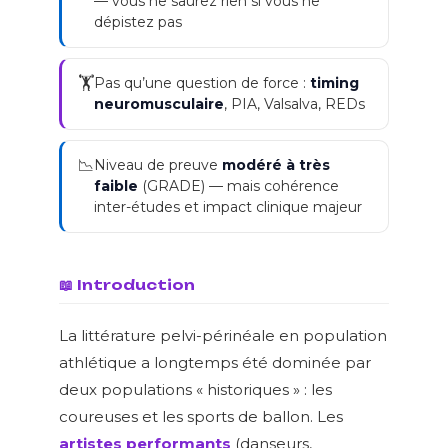
— vous ne saurez rien si vous ne
dépistez pas
🏋️
Pas qu’une question de force :
timing
neuromusculaire
, PIA, Valsalva, REDs
📉
Niveau de preuve
modéré à très
faible
(GRADE) — mais cohérence
inter-études et impact clinique majeur
📖 Introduction
La littérature pelvi-périnéale en population
athlétique a longtemps été dominée par
deux populations « historiques » : les
coureuses et les sports de ballon. Les
artistes performants
(danseurs,