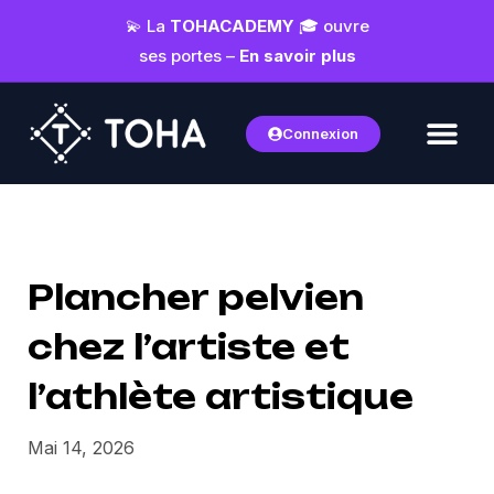
💫 La
TOHACADEMY
🎓 ouvre
ses portes –
En savoir plus
Connexion
Plancher pelvien
chez l’artiste et
l’athlète artistique
Mai 14, 2026