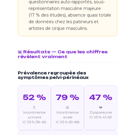
questionnaires auto-rapportés, sous-
représentation masculine majeure
(17 % des études), absence quasi totale
de données chez les patineurs et
artistes de cirque masculins.
📊 Résultats — Ce que les chiffres
révèlent vraiment
Prévalence regroupée des
symptômes pelvi-périnéaux
52 %
79 %
47 %
🚿
💩
💔
Incontinence
Incontinence
Dyspareunie
urinaire
anale
IC 95 % 41–53
IC 95 % 38–66
IC 95 % 69–88