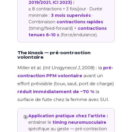
2019/2021, ICI 2023) :
≥ 8 contractions × 3 fois/jour · Durée
minimale :
3 mois supervisés
·
Combinaison
contractions rapides
(timing/feed-forward) +
contractions
tenues 6–10 s
(force/endurance).
The Knack — pré-contraction
volontaire
Miller et al. (
Int Urogynecol J
, 2008) : la
pré-
contraction PFM volontaire
avant un
effort prévisible (toux, saut, port de charge)
réduit immédiatement de ~70 %
la
surface de fuite chez la femme avec SUI.
Application pratique chez l’artiste :
🎯
entraîner le
timing neuromusculaire
spécifique au geste — pré-contraction