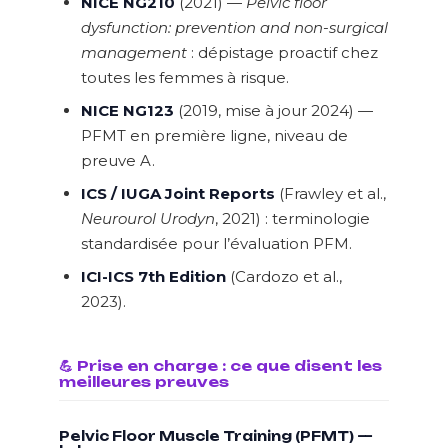
NICE NG210
(2021) —
Pelvic floor
dysfunction: prevention and non-surgical
management
: dépistage proactif chez
toutes les femmes à risque.
NICE NG123
(2019, mise à jour 2024) —
PFMT en première ligne, niveau de
preuve A.
ICS / IUGA Joint Reports
(Frawley et al.,
Neurourol Urodyn
, 2021) : terminologie
standardisée pour l’évaluation PFM.
ICI-ICS 7th Edition
(Cardozo et al.,
2023).
💪 Prise en charge : ce que disent les
meilleures preuves
Pelvic Floor Muscle Training (PFMT) —