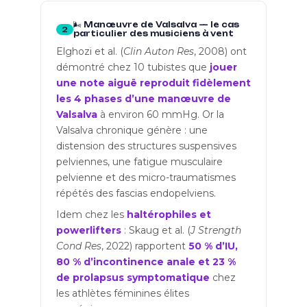
🌬️ Manœuvre de Valsalva — le cas
2
particulier des musiciens à vent
Elghozi et al. (
Clin Auton Res
, 2008) ont
démontré chez 10 tubistes que
jouer
une note aiguë reproduit fidèlement
les 4 phases d’une manœuvre de
Valsalva
à environ 60 mmHg. Or la
Valsalva chronique génère : une
distension des structures suspensives
pelviennes, une fatigue musculaire
pelvienne et des micro-traumatismes
répétés des fascias endopelviens.
Idem chez les
haltérophiles et
powerlifters
: Skaug et al. (
J Strength
Cond Res
, 2022) rapportent
50 % d’IU,
80 % d’incontinence anale et 23 %
de prolapsus symptomatique
chez
les athlètes féminines élites