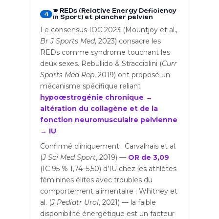
🍽️ REDs (Relative Energy Deficiency
4
in Sport) et plancher pelvien
Le consensus IOC 2023 (Mountjoy et al.,
Br J Sports Med
, 2023) consacre les
REDs comme syndrome touchant les
deux sexes. Rebullido & Stracciolini (
Curr
Sports Med Rep
, 2019) ont proposé un
mécanisme spécifique reliant
hypoœstrogénie chronique →
altération du collagène et de la
fonction neuromusculaire pelvienne
→ IU
.
Confirmé cliniquement : Carvalhais et al.
(
J Sci Med Sport
, 2019) —
OR de 3,09
(IC 95 % 1,74–5,50) d’IU chez les athlètes
féminines élites avec troubles du
comportement alimentaire ; Whitney et
al. (
J Pediatr Urol
, 2021) — la faible
disponibilité énergétique est un facteur